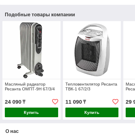
Подобные товары компании
Масляный радиатор
Тепловентилятор Ресанта
Мас
Ресанта ОМПТ-9Н 67/3/4
ТВК-1 67/2/3
Реса
24 090
11 090
29 
₸
₸
Купить
Купить
О нас