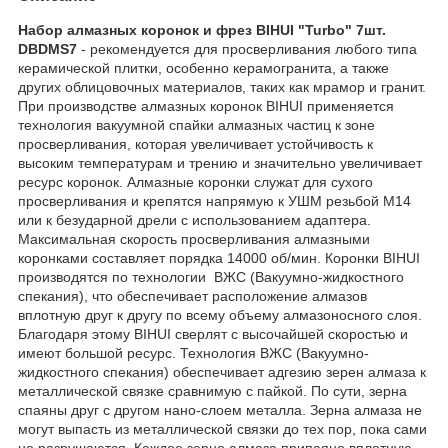
Набор алмазных коронок и фрез BIHUI "Turbo" 7шт.
DBDMS7
- рекомендуется для просверливания любого типа
керамической плитки, особенно керамогранита, а также
других облицовочных материалов, таких как мрамор и гранит.
При производстве алмазных коронок BIHUI применяется
технология вакуумной спайки алмазных частиц к зоне
просверливания, которая увеличивает устойчивость к
высоким температурам и трению и значительно увеличивает
ресурс коронок. Алмазные коронки служат для сухого
просверливания и крепятся напрямую к УШМ резьбой М14
или к безударной дрели с использованием адаптера.
Максимальная скорость просверливания алмазными
коронками составляет порядка 14000 об/мин. Коронки BIHUI
производятся по технологии ВЖС (Вакуумно-жидкостного
спекания), что обеспечивает расположение алмазов
вплотную друг к другу по всему объему алмазоносного слоя.
Благодаря этому BIHUI сверлят с высочайшей скоростью и
имеют большой ресурс. Технология ВЖС (Вакуумно-
жидкостного спекания) обеспечивает адгезию зерен алмаза к
металлической связке сравнимую с пайкой. По сути, зерна
спаяны друг с другом нано-слоем металла. Зерна алмаза не
могут выпасть из металлической связки до тех пор, пока сами
не разрушаются. Каждое зерно алмаза припаяно вплотную