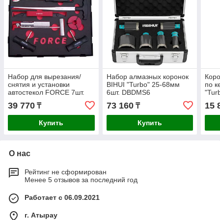
Набор для вырезания/
Набор алмазных коронок
Коро
снятия и установки
BIHUI "Turbo" 25-68мм
по к
автостекол FORCE 7шт.
6шт. DBDMS6
"Tu
907M1
39 770
73 160
15 
₸
₸
Купить
Купить
О нас
Рейтинг не сформирован
Менее 5 отзывов за последний год
Работает с 06.09.2021
г. Атырау