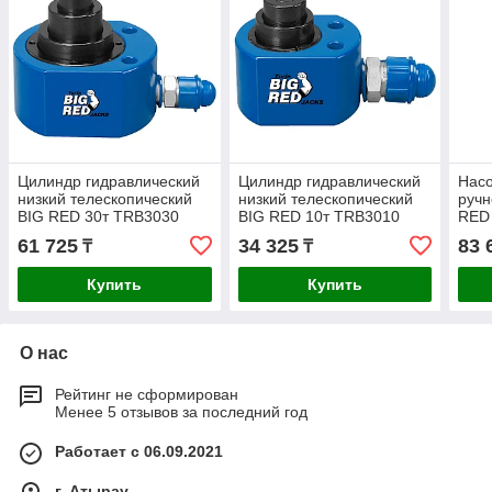
Цилиндр гидравлический
Цилиндр гидравлический
Насо
низкий телескопический
низкий телескопический
ручн
BIG RED 30т TRB3030
BIG RED 10т TRB3010
RED
700
61 725
34 325
83 
₸
₸
Купить
Купить
О нас
Рейтинг не сформирован
Менее 5 отзывов за последний год
Работает с 06.09.2021
г. Атырау