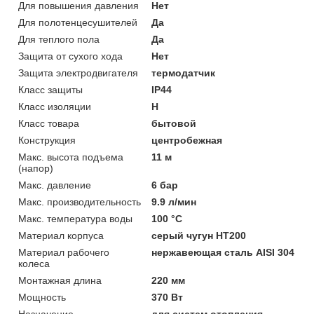
Для повышения давления
Нет
Для полотенцесушителей
Да
Для теплого пола
Да
Защита от сухого хода
Нет
Защита электродвигателя
термодатчик
Класс защиты
IP44
Класс изоляции
H
Класс товара
бытовой
Конструкция
центробежная
Макс. высота подъема
11 м
(напор)
Макс. давление
6 бар
Макс. производительность
9.9 л/мин
Макс. температура воды
100 °C
Материал корпуса
серый чугун HT200
Материал рабочего
нержавеющая сталь AISI 304
колеса
Монтажная длина
220 мм
Мощность
370 Вт
Назначение
для систем отопления