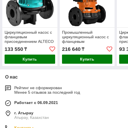
Циркуляционный насос с
Промышленный
Цирк
фланцевым
циркуляционный насос с
фла
присоединением ALTECO
фланцевым
при
CP 50-21/250 SF
присоединением ALTECO
CP 5
133 550
216 640
93 
₸
₸
PH 50/2200 F
Купить
Купить
О нас
Рейтинг не сформирован
Менее 5 отзывов за последний год
Работает с 06.09.2021
г. Атырау
Атырау, Казахстан
Контакты