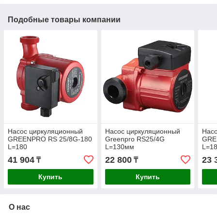
Подобные товары компании
Насос циркуляционный
Насос циркуляционный
Нас
GREENPRO RS 25/8G-180
Greenpro RS25/4G
GRE
L=180
L=130мм
L=1
41 904
22 800
23 
₸
₸
Купить
Купить
О нас