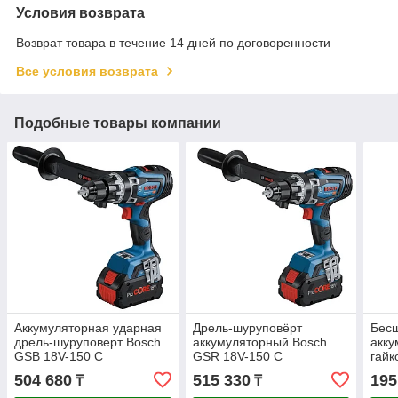
Условия возврата
Возврат товара в течение 14 дней по договоренности
Все условия возврата
Подобные товары компании
Аккумуляторная ударная
Дрель-шуруповёрт
Бес
дрель-шуруповерт Bosch
аккумуляторный Bosch
акку
GSB 18V-150 C
GSR 18V-150 C
гайк
06019J5105
06019J5005
1050
504 680
515 330
195
₸
₸
BIT