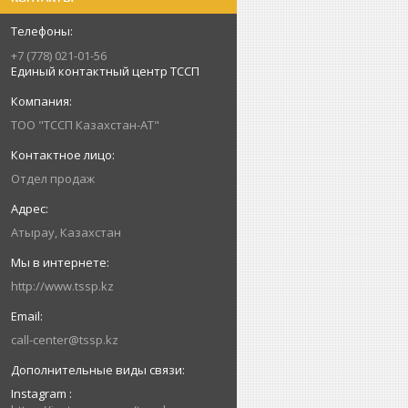
+7 (778) 021-01-56
Единый контактный центр ТССП
ТОО "ТССП Казахстан-АТ"
Отдел продаж
Атырау, Казахстан
http://www.tssp.kz
call-center@tssp.kz
Instagram