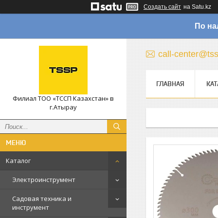
Создать сайт
на Satu.kz
По на
call-center@ts
ГЛАВНАЯ
КАТ
Филиал ТОО «ТССП Казахстан» в
г.Атырау
Каталог
Электроинструмент
Садовая техника и
инструмент