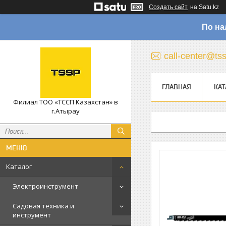
Создать сайт
на Satu.kz
По на
call-center@ts
ГЛАВНАЯ
КАТ
Филиал ТОО «ТССП Казахстан» в
г.Атырау
Каталог
Электроинструмент
Садовая техника и
инструмент