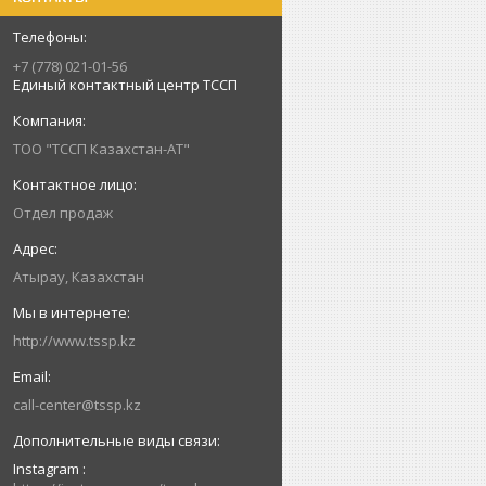
+7 (778) 021-01-56
Единый контактный центр ТССП
ТОО "ТССП Казахстан-АТ"
Отдел продаж
Атырау, Казахстан
http://www.tssp.kz
call-center@tssp.kz
Instagram