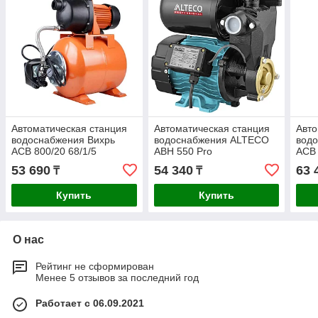
Автоматическая станция
Автоматическая станция
Авто
водоснабжения Вихрь
водоснабжения ALTECO
водо
АСВ 800/20 68/1/5
АВН 550 Pro
ACB 
53 690
54 340
63 
₸
₸
Купить
Купить
О нас
Рейтинг не сформирован
Менее 5 отзывов за последний год
Работает с 06.09.2021