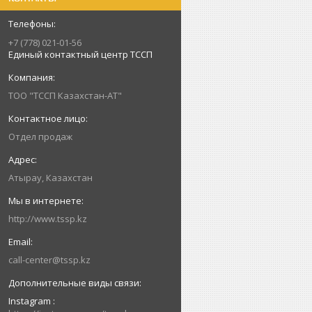
+7 (778) 021-01-56
Единый контактный центр ТССП
ТОО "ТССП Казахстан-АТ"
Отдел продаж
Атырау, Казахстан
http://www.tssp.kz
call-center@tssp.kz
Instagram