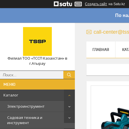
Создать сайт
на Satu.kz
По на
call-center@ts
ГЛАВНАЯ
КАТ
Филиал ТОО «ТССП Казахстан» в
г.Атырау
Каталог
Электроинструмент
Садовая техника и
инструмент