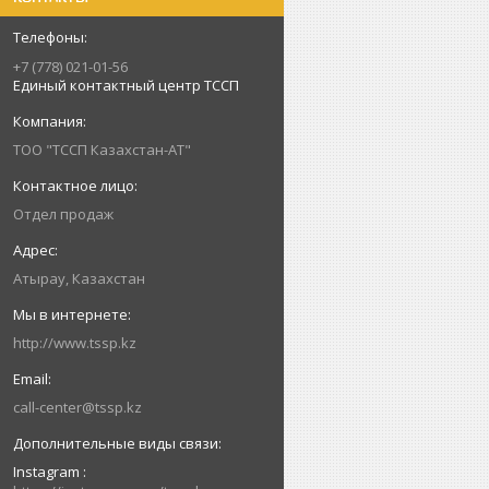
+7 (778) 021-01-56
Единый контактный центр ТССП
ТОО "ТССП Казахстан-АТ"
Отдел продаж
Атырау, Казахстан
http://www.tssp.kz
call-center@tssp.kz
Instagram