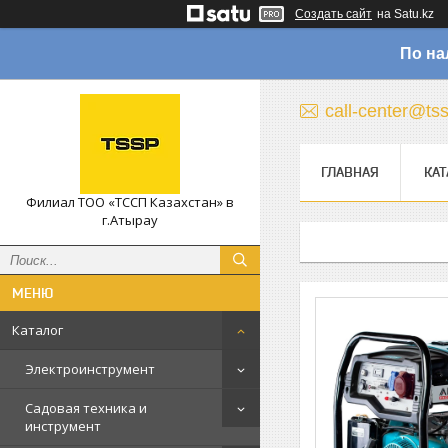
Создать сайт
на Satu.kz
По на
call-center@ts
ГЛАВНАЯ
КАТ
Филиал ТОО «ТССП Казахстан» в
г.Атырау
Каталог
Электроинструмент
Садовая техника и
инструмент