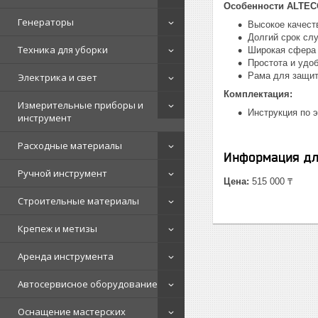
Особенности ALTEC
Генераторы
Высокое качест
Долгий срок сл
Техника для уборки
Широкая сфера
Простота и удо
Рама для защи
Электрика и свет
Комплектация:
Измерительные приборы и
Инструкция по э
инструмент
Расходные материалы
Информация дл
Ручной инструмент
Цена:
515 000 ₸
Строительные материалы
Крепеж и метизы
Аренда инструмента
Автосервисное оборудование
Оснащение мастерских