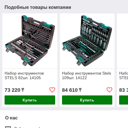
Подобные товары компании
Набор инструментов
Набор инструментов Stels
Набо
STELS 82шт. 14105
109шт. 14122
STEL
73 220
84 610
83 
₸
₸
Купить
Купить
О нас