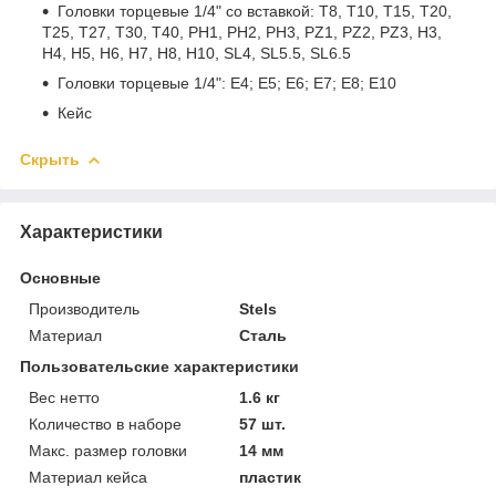
Головки торцевые 1/4" со вставкой: Т8, Т10, Т15, Т20,
Т25, Т27, Т30, T40, PH1, PH2, PH3, PZ1, PZ2, PZ3, H3,
H4, H5, H6, H7, H8, H10, SL4, SL5.5, SL6.5
Головки торцевые 1/4": E4; E5; E6; E7; E8; E10
Кейс
Скрыть
Характеристики
Основные
Производитель
Stels
Материал
Сталь
Пользовательские характеристики
Вес нетто
1.6 кг
Количество в наборе
57 шт.
Макс. размер головки
14 мм
Материал кейса
пластик