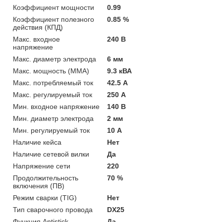
Коэффициент мощности
0.99
Коэффициент полезного
0.85 %
действия (КПД)
Макс. входное
240 В
напряжение
Макс. диаметр электрода
6 мм
Макс. мощность (MMA)
9.3 кВА
Макс. потребляемый ток
42.5 А
Макс. регулируемый ток
250 А
Мин. входное напряжение
140 В
Мин. диаметр электрода
2 мм
Мин. регулируемый ток
10 А
Наличие кейса
Нет
Наличие сетевой вилки
Да
Напряжение сети
220
Продолжительность
70 %
включения (ПВ)
Режим сварки (TIG)
Нет
Тип сварочного провода
DX25
Функция Antistick
Да