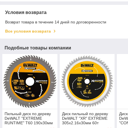
Условия возврата
Возврат товара в течение 14 дней по договоренности
Все условия возврата
Подобные товары компании
Пильный диск по дереву
Диск пильный по дереву
Диск
DeWALT "EXTREME
DeWALT "XR" EXTREME
DeW
RUNTIME" T60 190x30мм
305х2.16х30мм 60т
"CO
DT99564-QZ
DT99575-QZ
250