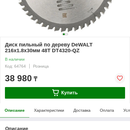
Диск пильный по дереву DeWALT
216х1.8х30мм 48T DT4320-QZ
В наличии
Код: 64764
Розница
38 980
₸
Купить
Описание
Характеристики
Доставка
Оплата
Усл
Описание