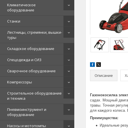
Климатическое
оборудование
Станки
Лестницы, стремянки, вышки-
туры
Складское оборудование
Спецодежда и СИЗ
Сварочное оборудование
Описание
Х
Компрессоры
Строительное оборудование
Газонокосилка элект
и техника
садах. Мощный двига
травы. Точная регул
Пневмоинструмент и
для каждого колеса.
оборудование
Преимущества:
Насосы и мотопомпы
Идеальные резу