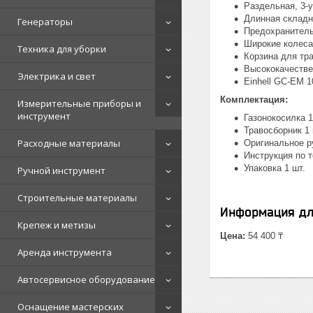
Раздельная, 3-
Длинная складн
Генераторы
Предохранитель
Широкие колеса
Техника для уборки
Корзина для тр
Высококачестве
Электрика и свет
Einhell GC-EM 
Комплектация:
Измерительные приборы и
инструмент
Газонокосилка 1
Травосборник 1 
Расходные материалы
Оригинальное р
Инструкция по т
Упаковка 1 шт.
Ручной инструмент
Строительные материалы
Информация дл
Крепеж и метизы
Цена:
54 400 ₸
Аренда инструмента
Автосервисное оборудование
Оснащение мастерских