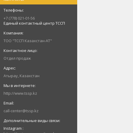
+7 (778) 021-01-56
Единый контактный центр ТССП
ТОО "ТССП Казахстан-АТ"
Отдел продаж
Атырау, Казахстан
http://www.tssp.kz
call-center@tssp.kz
Instagram