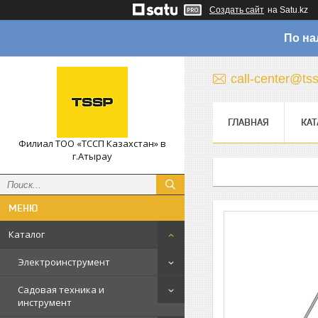
Создать сайт
на Satu.kz
По на
call-center@ts
ГЛАВНАЯ
КАТ
Филиал ТОО «ТССП Казахстан» в
г.Атырау
Каталог
Электроинструмент
Садовая техника и
инструмент