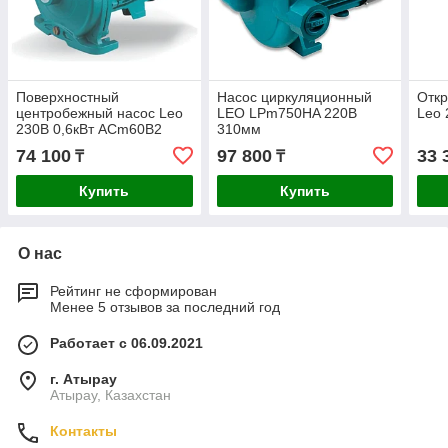
Поверхностный
Насос циркуляционный
Откр
центробежный насос Leo
LEO LPm750HA 220В
Leo 
230В 0,6кВт ACm60B2
310мм
74 100
97 800
33 
₸
₸
Купить
Купить
О нас
Рейтинг не сформирован
Менее 5 отзывов за последний год
Работает с 06.09.2021
г. Атырау
Атырау, Казахстан
Контакты