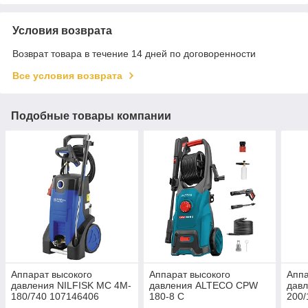
Условия возврата
Возврат товара в течение 14 дней по договоренности
Все условия возврата
Подобные товары компании
Аппарат высокого
Аппарат высокого
Аппа
давления NILFISK MC 4M-
давления ALTECO CPW
давл
180/740 107146406
180-8 C
200/