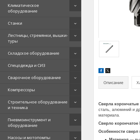
Климатическое
оборудование
Станки
Лестницы, стремянки, вышки-
туры
Складское оборудование
Спецодежда и СИЗ
Сварочное оборудование
Описание
Х
Компрессоры
Строительное оборудование
Сверла корончатые
и техника
сталь, алюминий и д
материала.
Пневмоинструмент и
Сверло корончатое 
оборудование
Особенности сверл
Насосы и мотопомпы
Материал
— выс