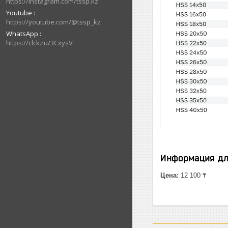
https://instagram.com/tssp.kz
Youtube
https://youtube.com/@tssp_kz
WhatsApp
https://clck.ru/3CxysV
Информация дл
Цена:
12 100 ₸