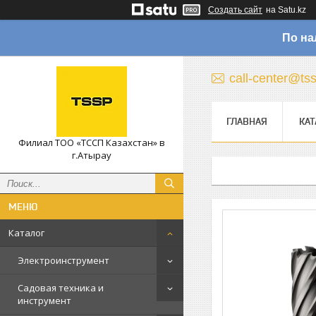
Создать сайт
на Satu.kz
По на
call-center@ts
ГЛАВНАЯ
КАТ
Филиал ТОО «ТССП Казахстан» в
г.Атырау
Каталог
Электроинструмент
Садовая техника и
инструмент