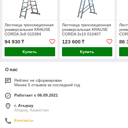
Лестница трехсекционная
Лестница трехсекционная
Лест
универсальная KRAUSE
универсальная KRAUSE
уни
CORDA 3x8 010384
CORDA 3x10 010407
COR
94 930
123 600
86 
₸
₸
Купить
Купить
О нас
Рейтинг не сформирован
Менее 5 отзывов за последний год
Работает с 06.09.2021
г. Атырау
Атырау, Казахстан
Контакты