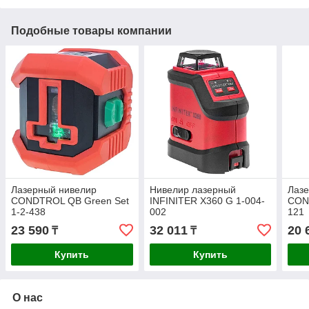
Подобные товары компании
Лазерный нивелир
Нивелир лазерный
Лаз
CONDTROL QB Green Set
INFINITER X360 G 1-004-
CON
1-2-438
002
121
23 590
32 011
20 
₸
₸
Купить
Купить
О нас