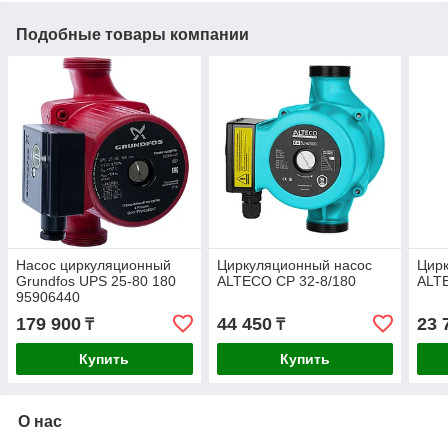
Подобные товары компании
Насос циркуляционный
Циркуляционный насос
Цир
Grundfos UPS 25-80 180
ALTECO CP 32-8/180
ALT
95906440
179 900
44 450
23 
₸
₸
Купить
Купить
О нас