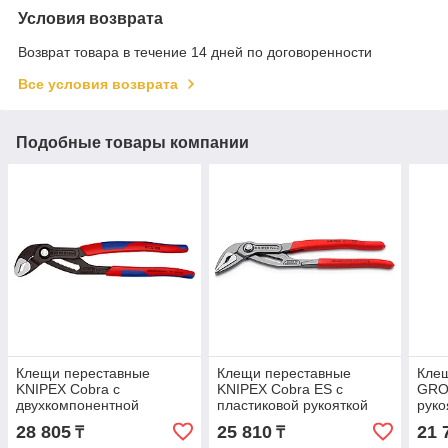
Условия возврата
Возврат товара в течение 14 дней по договоренности
Все условия возврата
Подобные товары компании
Клещи переставные
Клещи переставные
Кле
KNIPEX Cobra с
KNIPEX Cobra ES с
GRO
двухкомпонентной
пластиковой рукояткой
руко
рукояткой 250мм 8702250
250мм 8751250
28 805
25 810
21 
₸
₸