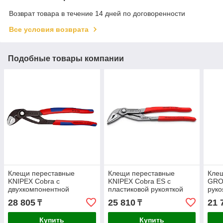
Возврат товара в течение 14 дней по договоренности
Все условия возврата
Подобные товары компании
Клещи переставные
Клещи переставные
Кле
KNIPEX Cobra с
KNIPEX Cobra ES с
GRO
двухкомпонентной
пластиковой рукояткой
руко
рукояткой 250мм 8702250
250мм 8751250
28 805
25 810
21 
₸
₸
Купить
Купить