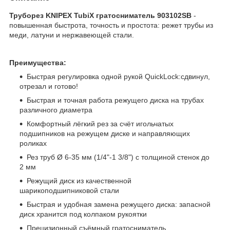
Труборез KNIPEX TubiX гратосниматель 903102SB
-
повышенная быстрота, точность и простота: режет трубы из
меди, латуни и нержавеющей стали.
Преимущества:
Быстрая регулировка одной рукой QuickLock:сдвинул,
отрезал и готово!
Быстрая и точная работа режущего диска на трубах
различного диаметра
Комфортный лёгкий рез за счёт игольчатых
подшипников на режущем диске и направляющих
роликах
Рез труб Ø 6-35 мм (1/4"-1 3/8") с толщиной стенок до
2 мм
Режущий диск из качественной
шарикоподшипниковой стали
Быстрая и удобная замена режущего диска: запасной
диск хранится под колпаком рукоятки
Прецизионный съёмный гратосниматель