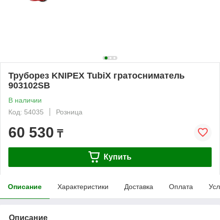
Труборез KNIPEX TubiX гратосниматель
903102SB
В наличии
Код: 54035
Розница
60 530
₸
Купить
Описание
Характеристики
Доставка
Оплата
Усл
Описание