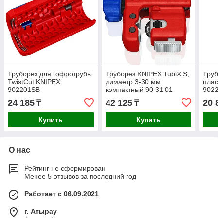
Труборез для гофротрубы
Труборез KNIPEX TubiX S,
Труб
TwistCut KNIPEX
димаетр 3-30 мм
плас
902201SB
компактный 90 31 01
902
24 185
42 125
20 
₸
₸
Купить
Купить
О нас
Рейтинг не сформирован
Менее 5 отзывов за последний год
Работает с 06.09.2021
г. Атырау