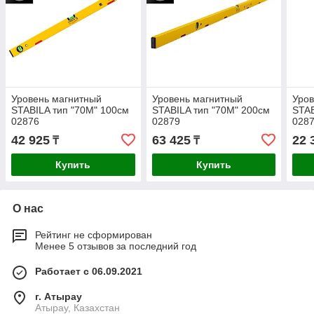
Уровень магнитный
Уровень магнитный
Уров
STABILA тип "70М" 100см
STABILA тип "70М" 200см
STAB
02876
02879
028
42 925
63 425
22 
₸
₸
Купить
Купить
О нас
Рейтинг не сформирован
Менее 5 отзывов за последний год
Работает с 06.09.2021
г. Атырау
Атырау, Казахстан