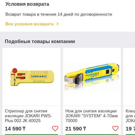
Условия возврата
Возврат товара в течение 14 дней по договоренности
Все условия возврата
Подобные товары компании
Стриппер для снятия
Нож для снятия изоляции
Кле
изоляции JOKARI PWS-
JOKARI "SYSTEM" 4-70мм
для 
Plus 002 JK 40025
70000
JOKA
6мм
14 590
21 590
19 
₸
₸