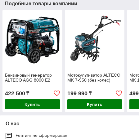
Подобные товары компании
Бензиновый генератор
Мотокультиватор ALTECO
Мот
ALTECO AGG 8000 E2
MK 7-950 (без колес)
MK 
422 500
199 990
499
₸
₸
Купить
Купить
О нас
Рейтинг не сформирован