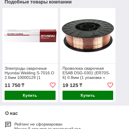
Подобные товары компании
Электроды сварочные
Проволока сварочная
Hyundai Welding S-7016.O
ESAB DSG-0301 (ER70S-
2.6мм 10000129 (1
6) 0.8мм (1 упаковка =
упаковка - 5кг)
15кг)
11 750
19 125
₸
₸
Купить
Купить
О нас
Рейтинг не сформирован
Менее 5 отзывов за последний год