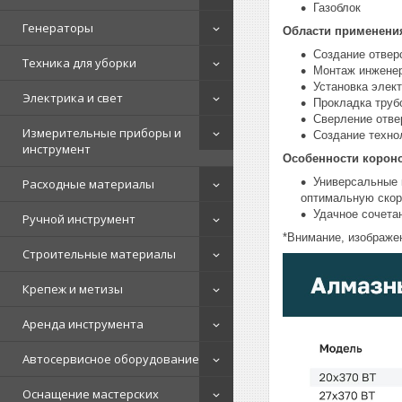
Газоблок
Генераторы
Области применени
Создание отверс
Техника для уборки
Монтаж инженер
Установка элек
Электрика и свет
Прокладка труб
Сверление отве
Измерительные приборы и
Создание техно
инструмент
Особенности корон
Универсальные 
Расходные материалы
оптимальную скор
Удачное сочета
Ручной инструмент
*Внимание, изображен
Строительные материалы
Крепеж и метизы
Аренда инструмента
Автосервисное оборудование
Оснащение мастерских