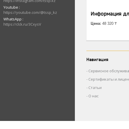
https://instagram.com/tssp.kz
Youtube
https://youtube.com/@tssp_kz
Информация дл
WhatsApp
Цена:
48 320 ₸
https://clck.ru/3CxysV
Навигация
Сервисное обслужив
Сертификаты и лице
Статьи
О нас