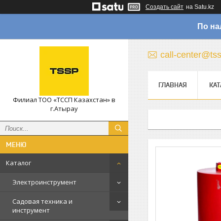
Создать сайт
на Satu.kz
По на
call-center@ts
ГЛАВНАЯ
КАТ
Филиал ТОО «ТССП Казахстан» в
г.Атырау
Каталог
Электроинструмент
Садовая техника и
инструмент