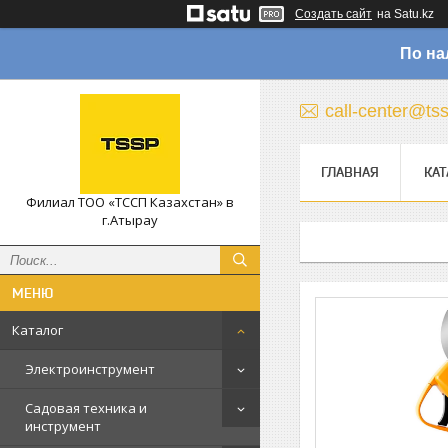
Создать сайт
на Satu.kz
По на
call-center@ts
ГЛАВНАЯ
КАТ
Филиал ТОО «ТССП Казахстан» в
г.Атырау
Каталог
Электроинструмент
Садовая техника и
инструмент