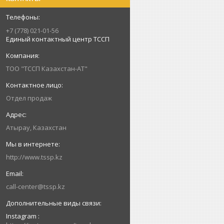
+7 (778) 021-01-56
Единый контактный центр ТССП
ТОО "ТССП Казахстан-АТ"
Отдел продаж
Атырау, Казахстан
http://www.tssp.kz
call-center@tssp.kz
Instagram