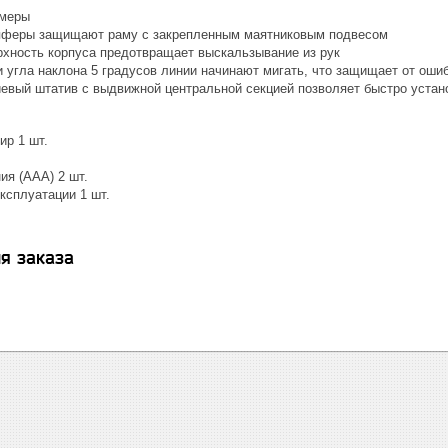
змеры
пферы защищают раму с закрепленным маятниковым подвесом
рхность корпуса предотвращает выскальзывание из рук
 угла наклона 5 градусов линии начинают мигать, что защищает от ошиб
евый штатив с выдвижной центральной секцией позволяет быстро устан
ир 1 шт.
ия (ААА) 2 шт.
ксплуатации 1 шт.
я заказа