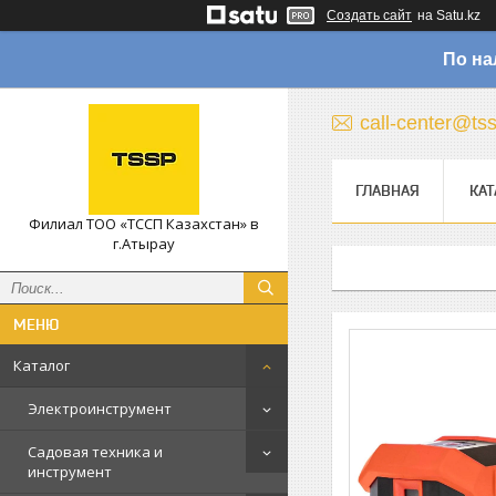
Создать сайт
на Satu.kz
По на
call-center@ts
ГЛАВНАЯ
КАТ
Филиал ТОО «ТССП Казахстан» в
г.Атырау
Каталог
Электроинструмент
Садовая техника и
инструмент