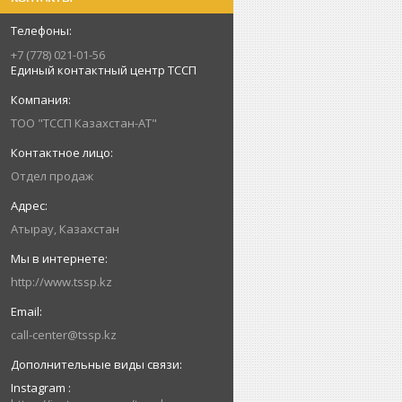
+7 (778) 021-01-56
Единый контактный центр ТССП
ТОО "ТССП Казахстан-АТ"
Отдел продаж
Атырау, Казахстан
http://www.tssp.kz
call-center@tssp.kz
Instagram