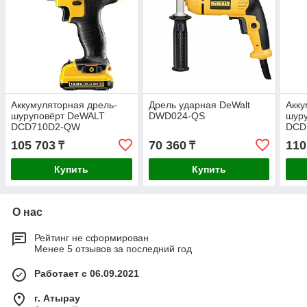
Аккумуляторная дрель-
Дрель ударная DeWalt
Акку
шуруповёрт DeWALT
DWD024-QS
шур
DCD710D2-QW
DCD
105 703
70 360
110
₸
₸
Купить
Купить
О нас
Рейтинг не сформирован
Менее 5 отзывов за последний год
Работает с 06.09.2021
г. Атырау