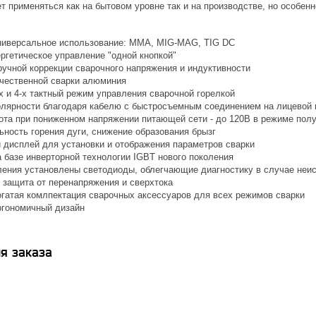
применяться как на бытовом уровне так и на производстве, но особен
ниверсальное использование: MMA, MIG-MAG, TIG DC
ргетическое управление "одной кнопкой"
учной коррекции сварочного напряжения и индуктивности
чественной сварки алюминия
х и 4-х тактный режим управления сварочной горелкой
олярности благодаря кабелю с быстросъемным соединением на лицевой 
ота при пониженном напряжении питающей сети - до 120В в режиме полу
ьность горения дуги, снижение образования брызг
 дисплей для установки и отображения параметров сварки
а базе инверторной технологии IGBT нового поколения
ления установлены светодиоды, облегчающие диагностику в случае неи
 защита от перенапряжения и сверхтока
гатая комлпектация сварочных аксессуаров для всех режимов сварки
гономичный дизайн
я заказа