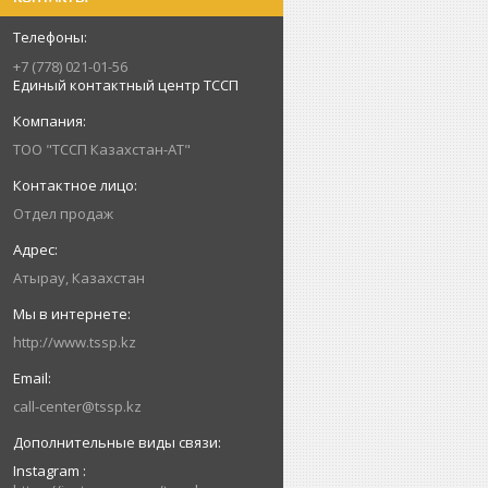
+7 (778) 021-01-56
Единый контактный центр ТССП
ТОО "ТССП Казахстан-АТ"
Отдел продаж
Атырау, Казахстан
http://www.tssp.kz
call-center@tssp.kz
Instagram