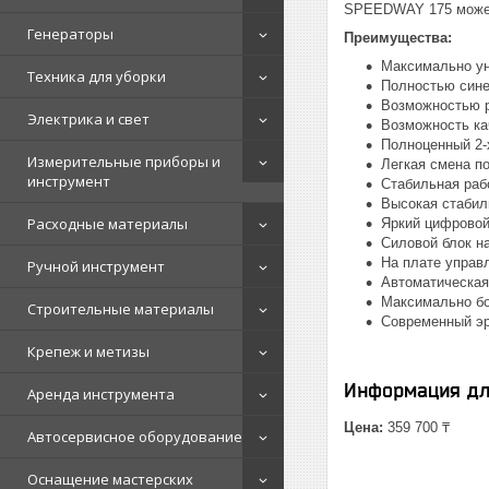
SPEEDWAY 175 может 
Генераторы
Преимущества:
Максимально у
Техника для уборки
Полностью сине
Возможностью р
Электрика и свет
Возможность ка
Полноценный 2-
Измерительные приборы и
Легкая смена п
инструмент
Стабильная раб
Высокая стабил
Расходные материалы
Яркий цифровой
Силовой блок н
На плате управ
Ручной инструмент
Автоматическая
Максимально бо
Строительные материалы
Современный эр
Крепеж и метизы
Информация дл
Аренда инструмента
Цена:
359 700 ₸
Автосервисное оборудование
Оснащение мастерских