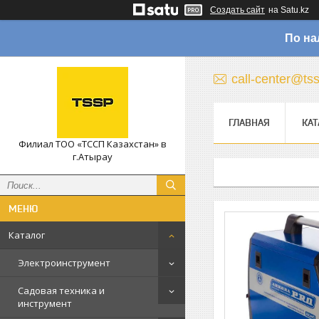
Создать сайт
на Satu.kz
По на
call-center@ts
ГЛАВНАЯ
КАТ
Филиал ТОО «ТССП Казахстан» в
г.Атырау
Каталог
Электроинструмент
Садовая техника и
инструмент