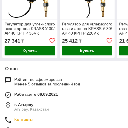
Регулятор для углекислого
Регулятор для углекислого
Регу
газа и аргона KRASS У 30/
газа и аргона KRASS У 30/
газа
АР 40 КРП Р 36V с
АР 40 КРП Р 220V с
АР 4
ротаметром и встроенным
ротаметром и встроенным
рот
27 341
25 412
21 
₸
₸
подогревателем
подогревателем
Купить
Купить
О нас
Рейтинг не сформирован
Менее 5 отзывов за последний год
Работает с 06.09.2021
г. Атырау
Атырау, Казахстан
Контакты