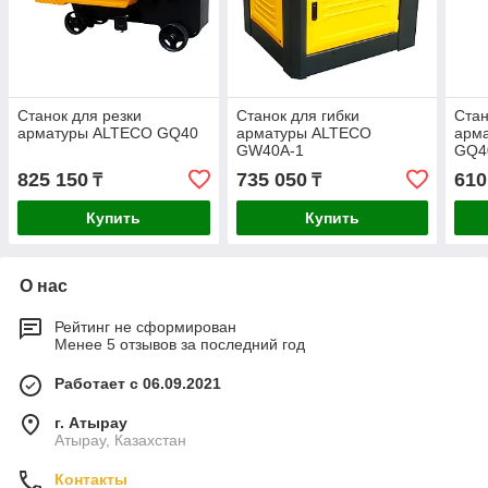
Станок для резки
Станок для гибки
Стан
арматуры ALTECO GQ40
арматуры ALTECO
арма
GW40A-1
GQ4
825 150
735 050
610
₸
₸
Купить
Купить
О нас
Рейтинг не сформирован
Менее 5 отзывов за последний год
Работает с 06.09.2021
г. Атырау
Атырау, Казахстан
Контакты