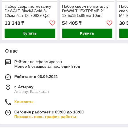
Набор сверл по металлу
Набор сверл по металлу
Наб
DeWALT Black&Gold 3-
DeWALT "EXTREME 2"
свер
12мм 7шт. DT70829-QZ
12.5х151х98мм 10шт.
M4-
DT5562-QZ
13 340
54 405
30 
₸
₸
Купить
Купить
О нас
Рейтинг не сформирован
Менее 5 отзывов за последний год
Работает с 06.09.2021
г. Атырау
Атырау, Казахстан
Контакты
Сегодня работает с 09:00 до 18:00
Показать весь график работы