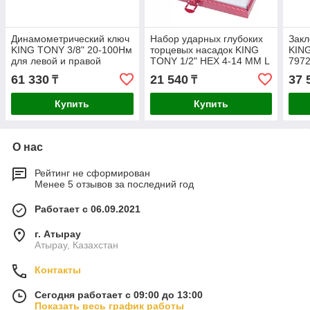
Динамометрический ключ
Набор ударных глубоких
Закл
KING TONY 3/8" 20-100Нм
торцевых насадок KING
KING
для левой и правой
TONY 1/2" HEX 4-14 ММ L
797
резьбы 34362-2DG
= 60 ММ 4407MP
61 330
21 540
37 
₸
₸
Купить
Купить
О нас
Рейтинг не сформирован
Менее 5 отзывов за последний год
Работает с 06.09.2021
г. Атырау
Атырау, Казахстан
Контакты
Сегодня работает с 09:00 до 13:00
Показать весь график работы