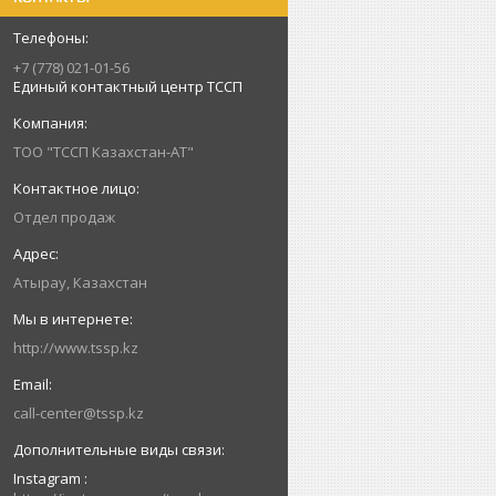
+7 (778) 021-01-56
Единый контактный центр ТССП
ТОО "ТССП Казахстан-АТ"
Отдел продаж
Атырау, Казахстан
http://www.tssp.kz
call-center@tssp.kz
Instagram