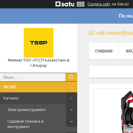
Создать сайт
на Satu.kz
По на
call-center@ts
ГЛАВНАЯ
КАТ
Филиал ТОО «ТССП Казахстан» в
г.Атырау
Каталог
Электроинструмент
Садовая техника и
инструмент