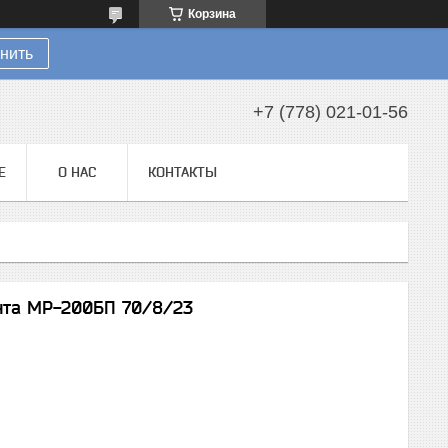
Корзина
нить
+7 (778) 021-01-56
Е
О НАС
КОНТАКТЫ
нта МР-200БП 70/8/23