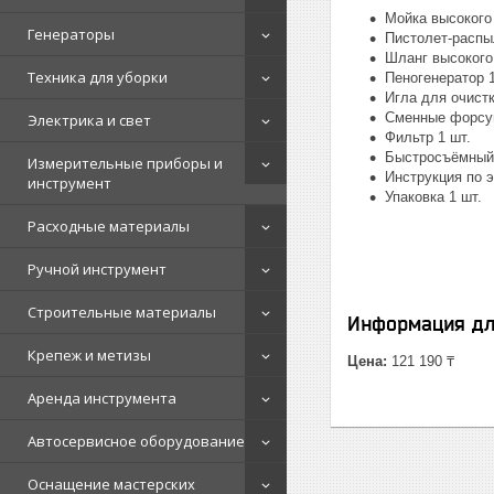
Мойка высокого
Генераторы
Пистолет-распы
Шланг высокого
Техника для уборки
Пеногенератор 1
Игла для очистк
Сменные форсун
Электрика и свет
Фильтр 1 шт.
Быстросъёмный 
Измерительные приборы и
Инструкция по э
инструмент
Упаковка 1 шт.
Расходные материалы
Ручной инструмент
Строительные материалы
Информация дл
Крепеж и метизы
Цена:
121 190 ₸
Аренда инструмента
Автосервисное оборудование
Оснащение мастерских