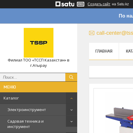
Создать сайт
на Satu.kz
По на
call-center@ts
ГЛАВНАЯ
КАТ
Филиал ТОО «ТССП Казахстан» в
г.Атырау
Каталог
Электроинструмент
Садовая техника и
инструмент