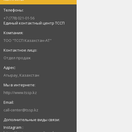
+7 (778) 021-01-56
Единый контактный центр ТССП
ТОО "ТССП Казахстан-АТ"
Отдел продаж
Атырау, Казахстан
http://www.tssp.kz
call-center@tssp.kz
Instagram