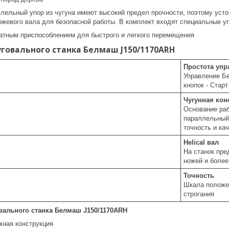
ллельный упор из чугуна имеют высокий предел прочности, поэтому ус
жевого вала для безопасной работы. В комплект входят специальные уп
атным приспособлением для быстрого и легкого перемещения
говального станка Белмаш J150/1170ARH
Простота упр
Управление Б
кнопок - Старт
Чугунная кон
Основание раб
параллельный 
точность и ка
Helical вал
На станок пре
ножей и более
Точность
Шкала положе
строгания
ального станка Белмаш J150/1170ARH
жная конструкция