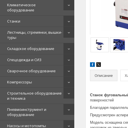
Климатическое
оборудование
Станки
Лестницы, стремянки, вышки-
туры
Складское оборудование
Спецодежда и СИЗ
Сварочное оборудование
Описание
Х
Компрессоры
Строительное оборудование
Станок фуговальны
и техника
поверхностей
Благодаря параллель
Пневмоинструмент и
оборудование
Предусмотрен аспира
Модель оснащена сег
Насосы и мотопомпы
заготовок из твердых