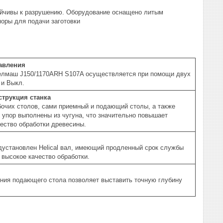
тойчивы к разрушению. Оборудование оснащено литым
оры для подачи заготовки
авления
елмаш J150/1170ARH S107A осуществляется при помощи двух
 и Выкл.
струкция станка
очих столов, сами приемный и подающий столы, а также
упор выполнены из чугуна, что значительно повышает
чество обработки древесины.
дустановлен Helical вал, имеющий продленный срок службы
 высокое качество обработки.
ния подающего стола позволяет выставить точную глубину