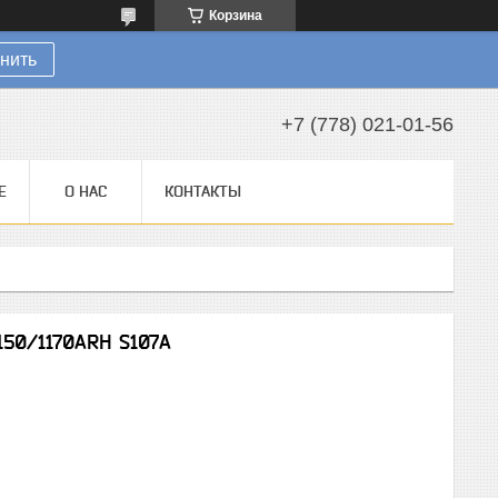
Корзина
нить
+7 (778) 021-01-56
Е
О НАС
КОНТАКТЫ
50/1170ARH S107A