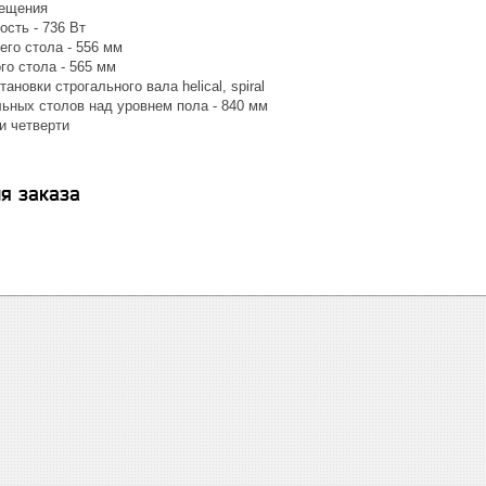
мещения
сть - 736 Вт
го стола - 556 мм
го стола - 565 мм
ановки строгального вала helical, spiral
ьных столов над уровнем пола - 840 мм
и четверти
я заказа