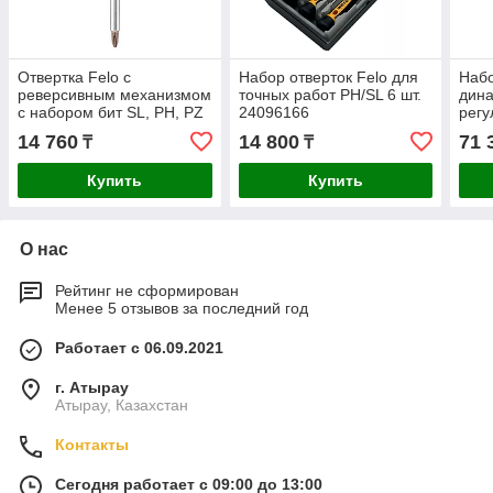
Отвертка Felo с
Набор отверток Felo для
Набо
реверсивным механизмом
точных работ PH/SL 6 шт.
дина
с набором бит SL, PH, PZ
24096166
регу
8шт. 37400405
моме
14 760
14 800
71 
₸
₸
12шт
Купить
Купить
О нас
Рейтинг не сформирован
Менее 5 отзывов за последний год
Работает с 06.09.2021
г. Атырау
Атырау, Казахстан
Контакты
Сегодня работает с 09:00 до 13:00