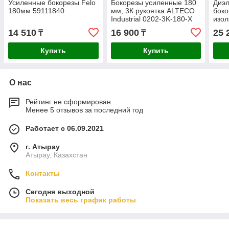
Усиленные бокорезы Felo
Бокорезы усиленные 180
Диэл
180мм 59111840
мм, 3К рукоятка ALTECO
боко
Industrial 0202-3K-180-X
изол
14 510
16 900
25 
₸
₸
Купить
Купить
О нас
Рейтинг не сформирован
Менее 5 отзывов за последний год
Работает с 06.09.2021
г. Атырау
Атырау, Казахстан
Контакты
Сегодня выходной
Показать весь график работы