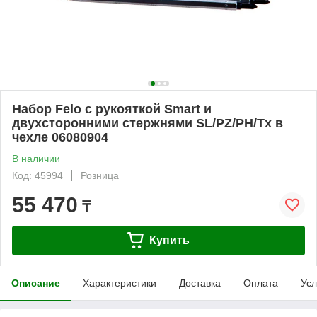
Набор Felo с рукояткой Smart и
двухсторонними стержнями SL/PZ/PH/Tx в
чехле 06080904
В наличии
Код: 45994
Розница
55 470
₸
Купить
Описание
Характеристики
Доставка
Оплата
Усл