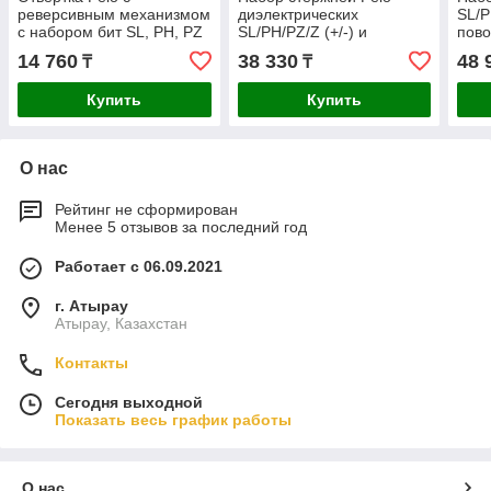
реверсивным механизмом
диэлектрических
SL/P
с набором бит SL, PH, PZ
SL/PH/PZ/Z (+/-) и
пово
8шт. 37400405
рукоятка E-SMART
Ergo
14 760
38 330
48 
₸
₸
06391316
060
Купить
Купить
О нас
Рейтинг не сформирован
Менее 5 отзывов за последний год
Работает с 06.09.2021
г. Атырау
Атырау, Казахстан
Контакты
Сегодня выходной
Показать весь график работы
О нас