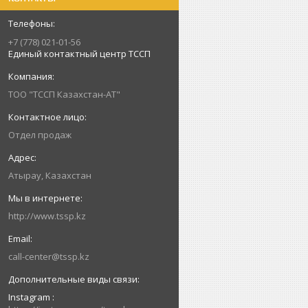
+7 (778) 021-01-56
Единый контактный центр ТССП
ТОО "ТССП Казахстан-АТ"
Отдел продаж
Атырау, Казахстан
http://www.tssp.kz
call-center@tssp.kz
Instagram