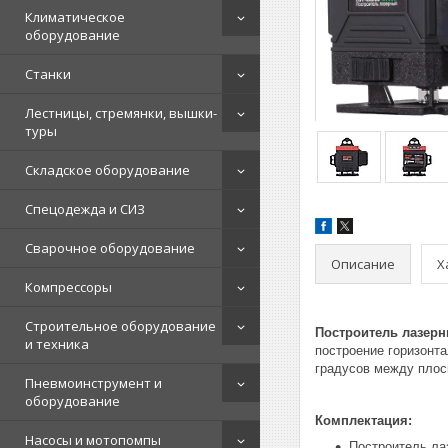
Климатическое
оборудование
Станки
Лестницы, стремянки, вышки-
туры
Складское оборудование
Спецодежда и СИЗ
Сварочное оборудование
Описание
Х
Компрессоры
Строительное оборудование
Построитель лазерны
и техника
построение горизонта
градусов между плос
Пневмоинструмент и
оборудование
Комплектация:
Насосы и мотопомпы
Построитель ла