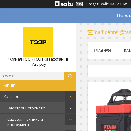
Создать сайт
на Satu.kz
По на
call-center@ts
ГЛАВНАЯ
КАТ
Филиал ТОО «ТССП Казахстан» в
г.Атырау
Каталог
Электроинструмент
Садовая техника и
инструмент