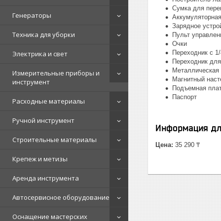
Сумка для пере
Генераторы
Аккумуляторная 
Зарядное устро
Техника для уборки
Пульт управлен
Очки
Переходник с 1/
Электрика и свет
Переходник для
Металлическая 
Измерительные приборы и
Магнитный наст
инструмент
Подъемная пла
Паспорт
Расходные материалы
Ручной инструмент
Информация дл
Строительные материалы
Цена:
35 290 ₸
Крепеж и метизы
Аренда инструмента
Автосервисное оборудование
Оснащение мастерских