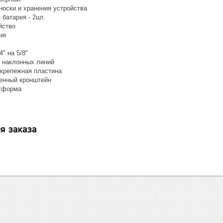
носки и хранения устройства
батарея - 2шт.
йство
ия
4" на 5/8"
 наклонных линий
крепежная пластина
енный кронштейн
тформа
я заказа