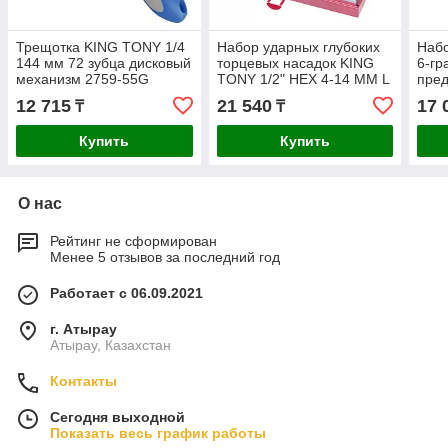
Трещотка KING TONY 1/4
Набор ударных глубоких
Набо
144 мм 72 зубца дисковый
торцевых насадок KING
6-гр
механизм 2759-55G
TONY 1/2" HEX 4-14 ММ L
пред
= 60 ММ 4407MP
12 715
21 540
17 
₸
₸
Купить
Купить
О нас
Рейтинг не сформирован
Менее 5 отзывов за последний год
Работает с 06.09.2021
г. Атырау
Атырау, Казахстан
Контакты
Сегодня выходной
Показать весь график работы