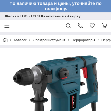
По наличию товара и цены, уточняйте по
телефону.
Филиал ТОО «ТССП Казахстан» в г.Атырау
Каталог
Электроинструмент
Перфораторы
Перф