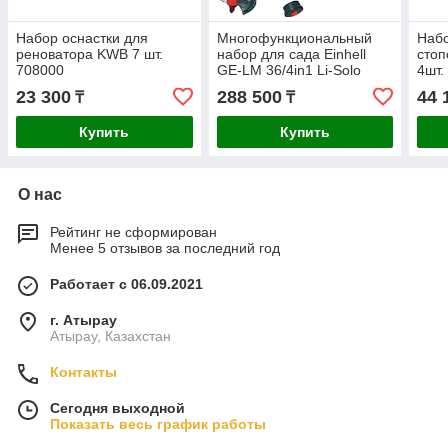
Набор оснастки для
Многофункциональный
Набо
реноватора KWB 7 шт.
набор для сада Einhell
сто
708000
GE-LM 36/4in1 Li-Solo
4шт.
3410901
23 300
288 500
44 
₸
₸
Купить
Купить
О нас
Рейтинг не сформирован
Менее 5 отзывов за последний год
Работает с 06.09.2021
г. Атырау
Атырау, Казахстан
Контакты
Сегодня выходной
Показать весь график работы