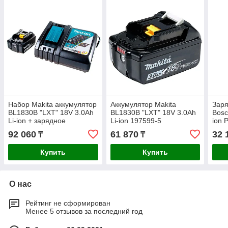
Набор Makita аккумулятор
Аккумулятор Makita
Заря
BL1830B "LXT" 18V 3.0Ah
BL1830B "LXT" 18V 3.0Ah
Bosc
Li-ion + зарядное
Li-ion 197599-5
ion 
устройство DC18RC "LXT"
160
92 060
61 870
32 
₸
₸
7.2-18V 9А
Купить
Купить
О нас
Рейтинг не сформирован
Менее 5 отзывов за последний год