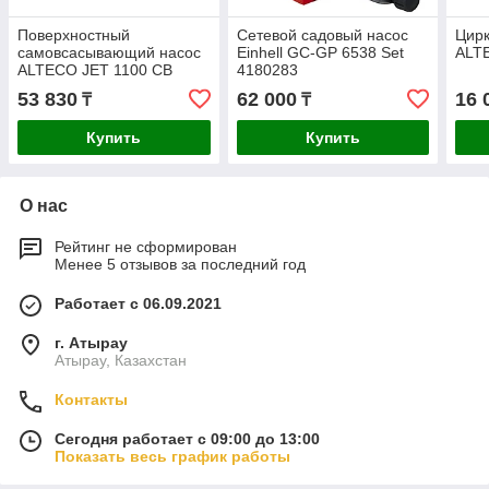
Поверхностный
Сетевой садовый насос
Цир
самовсасывающий насос
Einhell GC-GP 6538 Set
ALT
ALTECO JET 1100 CB
4180283
53 830
62 000
16 
₸
₸
Купить
Купить
О нас
Рейтинг не сформирован
Менее 5 отзывов за последний год
Работает с 06.09.2021
г. Атырау
Атырау, Казахстан
Контакты
Сегодня работает с 09:00 до 13:00
Показать весь график работы