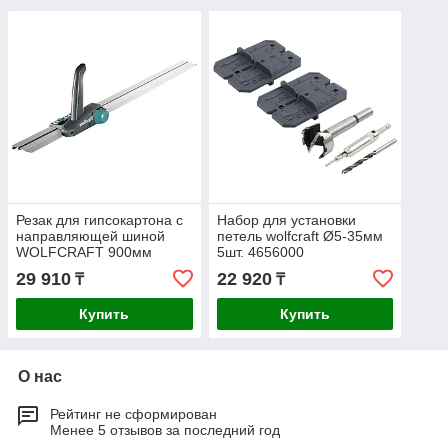
Резак для гипсокартона с
Набор для установки
направляющей шиной
петель wolfcraft Ø5-35мм
WOLFCRAFT 900мм
5шт. 4656000
4014000
29 910
22 920
₸
₸
Купить
Купить
О нас
Рейтинг не сформирован
Менее 5 отзывов за последний год