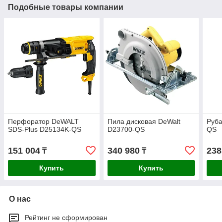
Подобные товары компании
Перфоратор DeWALT
Пила дисковая DeWalt
Руба
SDS-Plus D25134K-QS
D23700-QS
QS
151 004
340 980
238
₸
₸
Купить
Купить
О нас
Рейтинг не сформирован